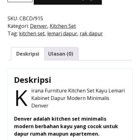
adalah:
ini
Kitchen
Rp1.772.000.
adalah:
Set
Rp1.073.000.
Kayu
SKU:
CBCD/915
Modern
Kategori:
Denver
,
Kitchen Set
Minimalis
Tag:
kitchen set
,
lemari dapur
,
rak dapur
|
Denver
Deskripsi
Ulasan (0)
Bawah
Sudut
–
Kirana
Deskripsi
Furniture
K
irana Furniture Kitchen Set Kayu Lemari
Kabinet Dapur Modern Minimalis
Denver
Denver adalah kitchen set minimalis
modern berbahan kayu yang cocok untuk
dapur rumah maupun apartemen.