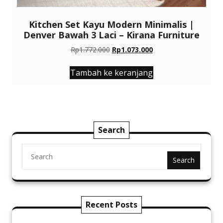
Kitchen Set Kayu Modern Minimalis |
Denver Bawah 3 Laci – Kirana Furniture
Harga
Harga
Rp
1.772.000
Rp
1.073.000
aslinya
saat
adalah:
ini
Tambah ke keranjang
Rp1.772.000.
adalah:
Rp1.073.000.
Search
Search
Recent Posts