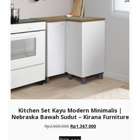
Kitchen Set Kayu Modern Minimalis |
Nebraska Bawah Sudut – Kirana Furniture
Harga
Harga
Rp
2.000.000
Rp
1.367.000
aslinya
saat
Produk
adalah:
ini