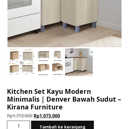
Kitchen Set Kayu Modern
Minimalis | Denver Bawah Sudut –
Kirana Furniture
Harga
Harga
Rp
1.772.000
Rp
1.073.000
aslinya
saat
Kuantitas
Tambah ke keranjang