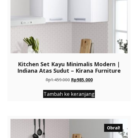
Kitchen Set Kayu Minimalis Modern |
Indiana Atas Sudut – Kirana Furniture
Harga
Harga
Rp
1.459.000
Rp
985.000
aslinya
saat
adalah:
ini
Tambah ke keranjang
Rp1.459.000.
adalah:
Rp985.000.
Obral!