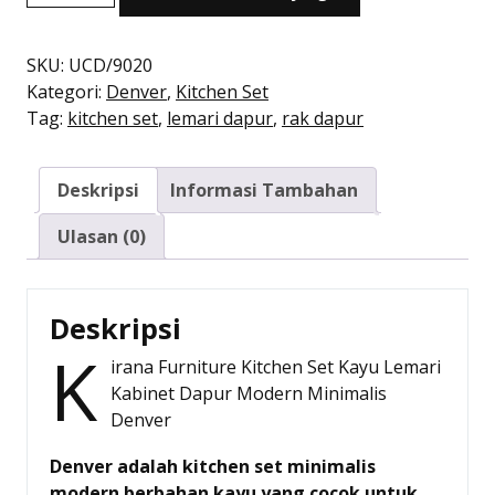
adalah:
ini
Kitchen
Rp758.000.
adalah:
Set
Rp527.000.
Kayu
SKU:
UCD/9020
Modern
Kategori:
Denver
,
Kitchen Set
Minimalis
Tag:
kitchen set
,
lemari dapur
,
rak dapur
|
Denver
Deskripsi
Informasi Tambahan
Atas
20cm
Ulasan (0)
–
Kirana
Furniture
Deskripsi
K
irana Furniture Kitchen Set Kayu Lemari
Kabinet Dapur Modern Minimalis
Denver
Denver adalah kitchen set minimalis
modern berbahan kayu yang cocok untuk