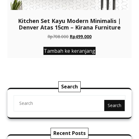
Kitchen Set Kayu Modern Minimalis |
Denver Atas 15cm – Kirana Furniture
Harga
Harga
Rp
708.000
Rp
499.000
aslinya
saat
adalah:
ini
Tambah ke keranjang
Rp708.000.
adalah:
Rp499.000.
Search
Search
Recent Posts