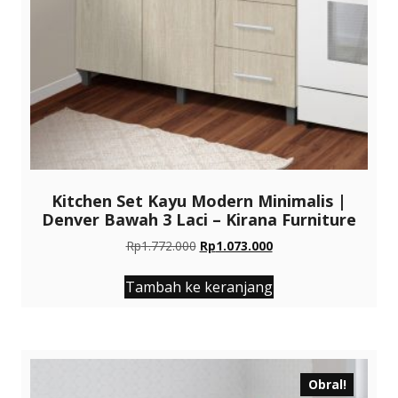
Kitchen Set Kayu Modern Minimalis |
Denver Bawah 3 Laci – Kirana Furniture
Harga
Harga
Rp
1.772.000
Rp
1.073.000
aslinya
saat
adalah:
ini
Tambah ke keranjang
Rp1.772.000.
adalah:
Rp1.073.000.
Obral!