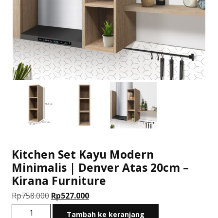
Kitchen Set Kayu Modern
Minimalis | Denver Atas 20cm –
Kirana Furniture
Harga
Harga
Rp
758.000
Rp
527.000
aslinya
saat
Kuantitas
Tambah ke keranjang