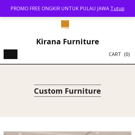
Skip
PROMO FREE ONGKIR UNTUK PULAU JAWA
Tutup
to
content
Kirana Furniture
CART
(0)
Custom Furniture