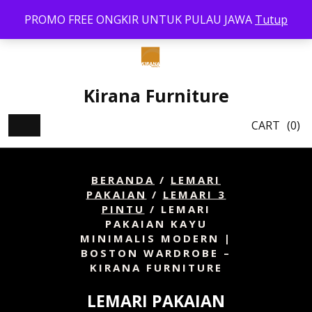
Skip
PROMO FREE ONGKIR UNTUK PULAU JAWA
Tutup
to
content
Kirana Furniture
CART
(0)
BERANDA
/
LEMARI
PAKAIAN
/
LEMARI 3
PINTU
/ LEMARI
PAKAIAN KAYU
MINIMALIS MODERN |
BOSTON WARDROBE –
KIRANA FURNITURE
LEMARI PAKAIAN