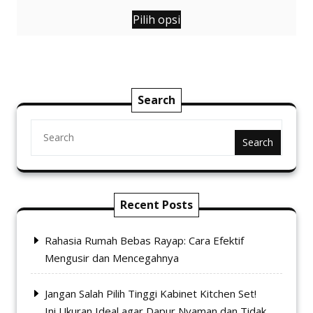
harga:
Produk
Rp1.975.000
Pilih opsi
ini
hingga
memiliki
Rp2.132.000
beberapa
varian.
Pilihan
Search
ini
dapat
diambil
Search
di
halaman
produk
Recent Posts
Rahasia Rumah Bebas Rayap: Cara Efektif
Mengusir dan Mencegahnya
Jangan Salah Pilih Tinggi Kabinet Kitchen Set!
Ini Ukuran Ideal agar Dapur Nyaman dan Tidak