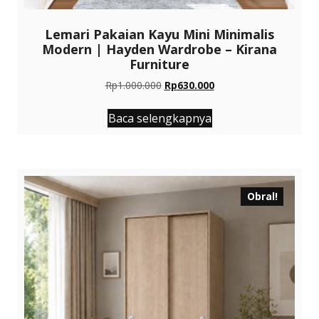
Lemari Pakaian Kayu Mini Minimalis
Modern | Hayden Wardrobe – Kirana
Furniture
Harga
Harga
Rp
1.000.000
Rp
630.000
aslinya
saat
adalah:
ini
Baca selengkapnya
Rp1.000.000.
adalah:
Rp630.000.
Obral!