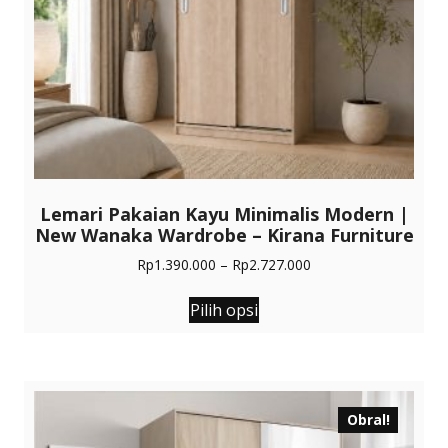
Lemari Pakaian Kayu Minimalis Modern |
New Wanaka Wardrobe – Kirana Furniture
Rentang
Rp
1.390.000
–
Rp
2.727.000
harga:
Produk
Rp1.390.000
Pilih opsi
ini
hingga
memiliki
Rp2.727.000
beberapa
varian.
Pilihan
Obral!
ini