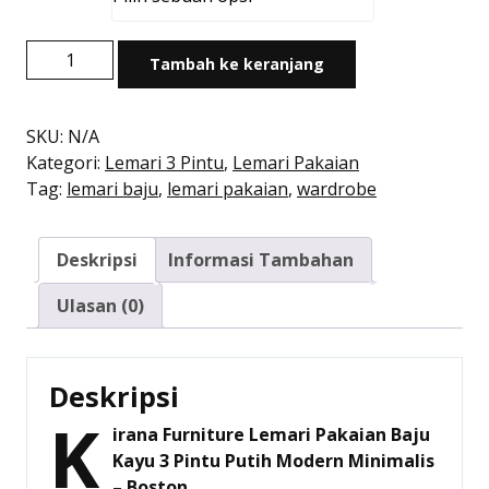
Rp1.459.000
hingga
Kuantitas
Rp1.512.000
Tambah ke keranjang
Lemari
Pakaian
Kayu
SKU:
N/A
Minimalis
Kategori:
Lemari 3 Pintu
,
Lemari Pakaian
Modern
Tag:
lemari baju
,
lemari pakaian
,
wardrobe
|
Boston
Deskripsi
Informasi Tambahan
Wardrobe
–
Ulasan (0)
Kirana
Furniture
Deskripsi
K
irana Furniture Lemari Pakaian Baju
Kayu 3 Pintu Putih Modern Minimalis
– Boston