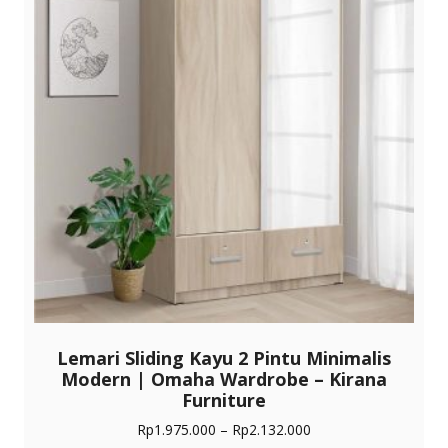
dapat
diambil
di
halaman
produk
Lemari Sliding Kayu 2 Pintu Minimalis
Modern | Omaha Wardrobe – Kirana
Furniture
Rentang
Rp
1.975.000
–
Rp
2.132.000