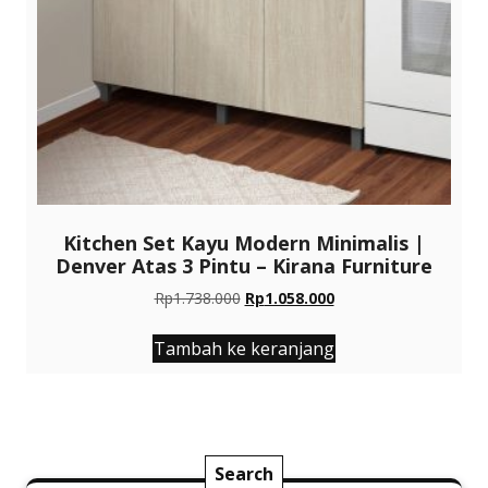
Kitchen Set Kayu Modern Minimalis |
Denver Atas 3 Pintu – Kirana Furniture
Harga
Harga
Rp
1.738.000
Rp
1.058.000
aslinya
saat
adalah:
ini
Tambah ke keranjang
Rp1.738.000.
adalah:
Rp1.058.000.
Search