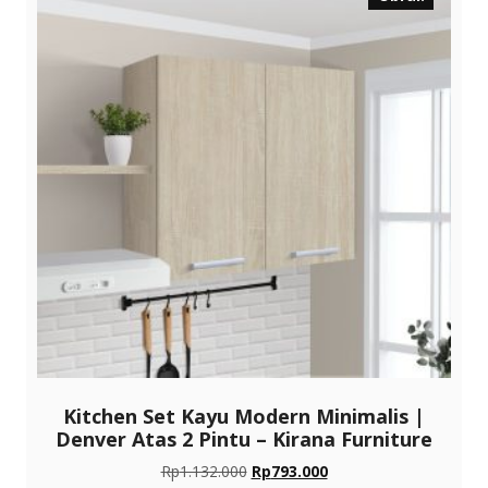
Kitchen Set Kayu Modern Minimalis |
Denver Atas 2 Pintu – Kirana Furniture
Harga
Harga
Rp
1.132.000
Rp
793.000