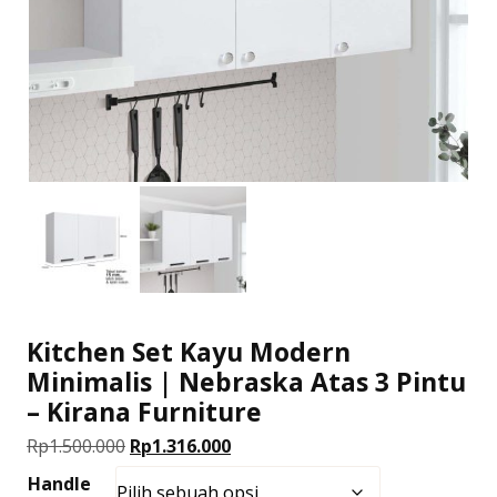
Kitchen Set Kayu Modern
Minimalis | Nebraska Atas 3 Pintu
– Kirana Furniture
Harga
Harga
Rp
1.500.000
Rp
1.316.000
aslinya
saat
Handle