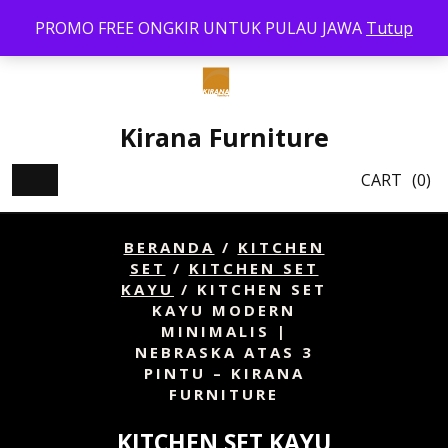
Skip
PROMO FREE ONGKIR UNTUK PULAU JAWA
Tutup
to
content
Kirana Furniture
CART
(0)
BERANDA
/
KITCHEN
SET
/
KITCHEN SET
KAYU
/ KITCHEN SET
KAYU MODERN
MINIMALIS |
NEBRASKA ATAS 3
PINTU – KIRANA
FURNITURE
KITCHEN SET KAYU