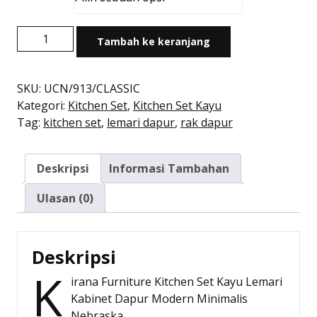
adalah:
ini
Rp1.500.000.
adalah:
Kuantitas
Rp1.316.000.
Tambah ke keranjang
Kitchen
Set
Kayu
SKU:
UCN/913/CLASSIC
Modern
Kategori:
Kitchen Set
,
Kitchen Set Kayu
Minimalis
Tag:
kitchen set
,
lemari dapur
,
rak dapur
|
Nebraska
Deskripsi
Informasi Tambahan
Atas
3
Ulasan (0)
Pintu
–
Kirana
Deskripsi
Furniture
K
irana Furniture Kitchen Set Kayu Lemari
Kabinet Dapur Modern Minimalis
Nebraska