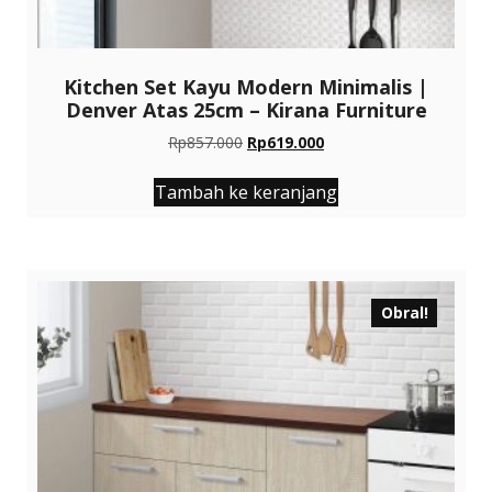
Kitchen Set Kayu Modern Minimalis |
Denver Atas 25cm – Kirana Furniture
Harga
Harga
Rp
857.000
Rp
619.000
aslinya
saat
adalah:
ini
Tambah ke keranjang
Rp857.000.
adalah:
Rp619.000.
Obral!