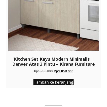
Kitchen Set Kayu Modern Minimalis |
Denver Atas 3 Pintu – Kirana Furniture
Harga
Harga
Rp
1.738.000
Rp
1.058.000
aslinya
saat
adalah:
ini
Tambah ke keranjang
Rp1.738.000.
adalah:
Rp1.058.000.