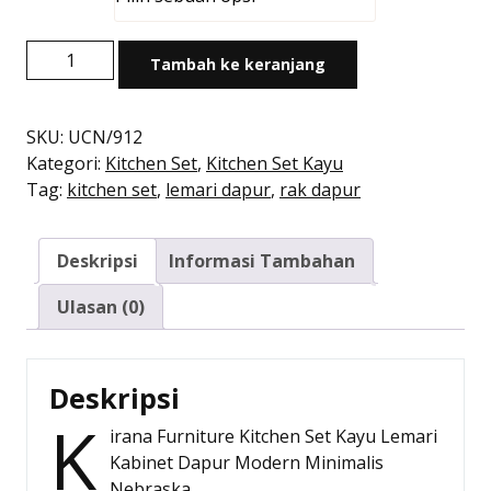
adalah:
ini
Rp1.500.000.
adalah:
Kuantitas
Rp921.000.
Tambah ke keranjang
Kitchen
Set
Kayu
SKU:
UCN/912
Modern
Kategori:
Kitchen Set
,
Kitchen Set Kayu
Minimalis
Tag:
kitchen set
,
lemari dapur
,
rak dapur
|
Nebraska
Deskripsi
Informasi Tambahan
Atas
2
Ulasan (0)
Pintu
–
Kirana
Deskripsi
Furniture
K
irana Furniture Kitchen Set Kayu Lemari
Kabinet Dapur Modern Minimalis
Nebraska