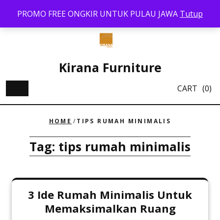
Skip
PROMO FREE ONGKIR UNTUK PULAU JAWA
Tutup
to
content
Kirana Furniture
CART
(0)
HOME
/
TIPS RUMAH MINIMALIS
Tag:
tips rumah minimalis
3 Ide Rumah Minimalis Untuk
Memaksimalkan Ruang