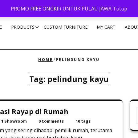
PROMO FREE ONGKIR UNTUK PULAU JAWA
Tutup
E
PRODUCTS
CUSTOM FURNITURE
MY CART
ABOU
HOME
/
PELINDUNG KAYU
Tag:
pelindung kayu
asi Rayap di Rumah
 1 Showroom
0 Comments
10 tags
m yang sering dihadapi pemilik rumah, terutama
 struktur bangunan berbahan kayu. ...