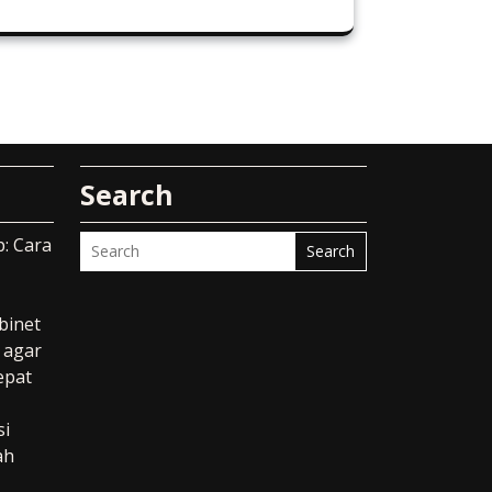
Search
: Cara
Search
binet
l agar
epat
si
ah