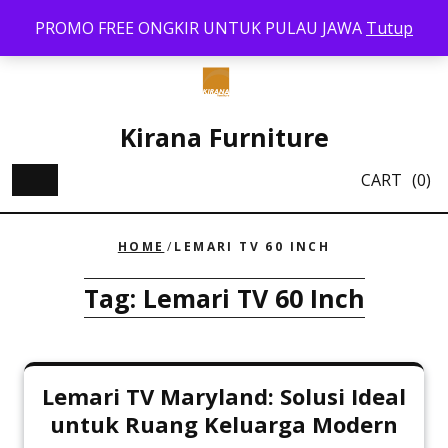
Skip
PROMO FREE ONGKIR UNTUK PULAU JAWA
Tutup
to
content
Kirana Furniture
CART
(0)
HOME
/
LEMARI TV 60 INCH
Tag:
Lemari TV 60 Inch
Lemari TV Maryland: Solusi Ideal
untuk Ruang Keluarga Modern