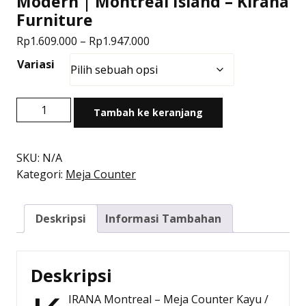
Modern | Montreal Island – Kirana
Furniture
Rentang
Rp
1.609.000
–
Rp
1.947.000
harga:
Variasi
Rp1.609.000
hingga
Kuantitas
Rp1.947.000
Tambah ke keranjang
Meja
Counter
Kayu
SKU:
N/A
Minimalis
Kategori:
Meja Counter
Modern
|
Deskripsi
Informasi Tambahan
Montreal
Island
-
Kirana
Deskripsi
Furniture
IRANA Montreal – Meja Counter Kayu /