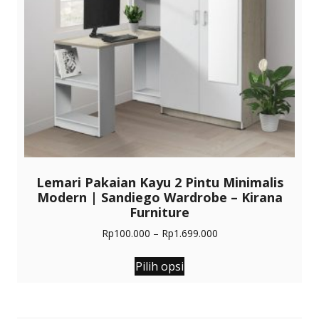
Lemari Pakaian Kayu 2 Pintu Minimalis
Modern | Sandiego Wardrobe – Kirana
Furniture
Rentang
Rp
100.000
–
Rp
1.699.000
harga:
Produk
Rp100.000
Pilih opsi
ini
hingga
memiliki
Rp1.699.000
beberapa