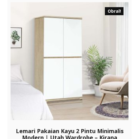
varian.
Pilihan
Obral!
ini
dapat
diambil
di
halaman
produk
Lemari Pakaian Kayu 2 Pintu Minimalis
Modern | Utah Wardrobe – Kirana