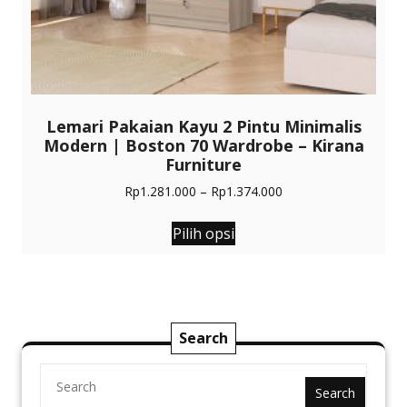
Lemari Pakaian Kayu 2 Pintu Minimalis
Modern | Boston 70 Wardrobe – Kirana
Furniture
Rentang
Rp
1.281.000
–
Rp
1.374.000
harga:
Produk
Rp1.281.000
Pilih opsi
ini
hingga
memiliki
Rp1.374.000
beberapa
varian.
Pilihan
Search
ini
dapat
diambil
Search