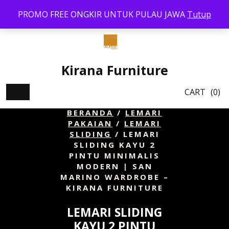
Skip
PROMO FREE ONGKIR UNTUK PULAU JAWA
Tutup
to
content
Kirana Furniture
CART
(0)
BERANDA
/
LEMARI
PAKAIAN
/
LEMARI
SLIDING
/ LEMARI
SLIDING KAYU 2
PINTU MINIMALIS
MODERN | SAN
MARINO WARDROBE –
KIRANA FURNITURE
LEMARI SLIDING
KAYU 2 PINTU