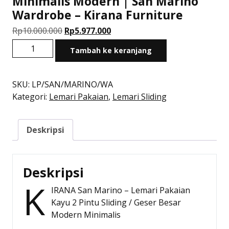
Minimalis Modern | San Marino
Wardrobe – Kirana Furniture
Harga
Harga
Rp
10.000.000
Rp
5.977.000
aslinya
saat
Kuantitas
Tambah ke keranjang
adalah:
ini
Lemari
Rp10.000.000.
adalah:
Sliding
Rp5.977.000.
Kayu
SKU:
LP/SAN/MARINO/WA
2
Kategori:
Lemari Pakaian
,
Lemari Sliding
Pintu
Minimalis
Deskripsi
Modern
|
San
Marino
Deskripsi
Wardrobe
K
IRANA San Marino – Lemari Pakaian
–
Kayu 2 Pintu Sliding / Geser Besar
Kirana
Modern Minimalis
Furniture