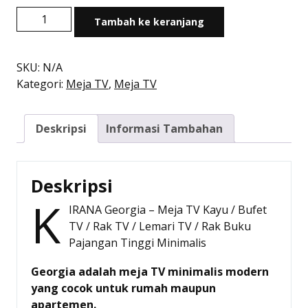
Kuantitas
Rp1.726.000
Tambah ke keranjang
Meja
TV
Kayu
SKU:
N/A
Minimalis
Kategori:
Meja TV
,
Meja TV
Modern
|
Deskripsi
Informasi Tambahan
Georgia
–
Kirana
Furniture
Deskripsi
K
IRANA Georgia – Meja TV Kayu / Bufet
TV / Rak TV / Lemari TV / Rak Buku
Pajangan Tinggi Minimalis
Georgia adalah meja TV minimalis modern
yang cocok untuk rumah maupun
apartemen.