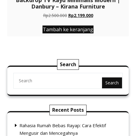
Backdrop TV Kayu Minimalis Modern |
Danbury – Kirana Furniture
Harga
Harga
Rp
2.500.000
Rp
2.199.000
aslinya
saat
adalah:
ini
Tambah ke keranjang
Rp2.500.000.
adalah:
Rp2.199.000.
Search
Search
Recent Posts
Rahasia Rumah Bebas Rayap: Cara Efektif
Mengusir dan Mencegahnya