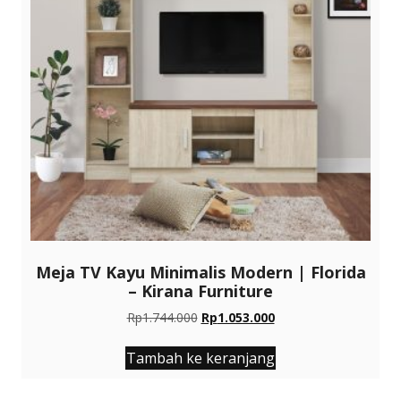
Meja TV Kayu Minimalis Modern | Florida
– Kirana Furniture
Harga
Harga
Rp
1.744.000
Rp
1.053.000
aslinya
saat
adalah:
ini
Tambah ke keranjang
Rp1.744.000.
adalah:
Rp1.053.000.