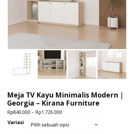
Meja TV Kayu Minimalis Modern |
Georgia – Kirana Furniture
Rentang
Rp
840.000
–
Rp
1.726.000
harga:
Variasi
Rp840.000
hingga