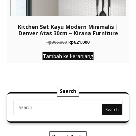
Kitchen Set Kayu Modern Minimalis |
Denver Atas 30cm – Kirana Furniture
Harga
Harga
Rp
865.800
Rp
621.000
aslinya
saat
adalah:
ini
Tambah ke keranjang
Rp865.800.
adalah:
Rp621.000.
Search
Search