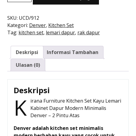
adalah:
ini
Kitchen
Rp1.132.000.
adalah:
Set
Rp793.000.
Kayu
SKU:
UCD/912
Modern
Kategori:
Denver
,
Kitchen Set
Minimalis
Tag:
kitchen set
,
lemari dapur
,
rak dapur
|
Denver
Deskripsi
Informasi Tambahan
Atas
2
Ulasan (0)
Pintu
–
Kirana
Deskripsi
Furniture
K
irana Furniture Kitchen Set Kayu Lemari
Kabinet Dapur Modern Minimalis
Denver – 2 Pintu Atas
Denver adalah kitchen set minimalis
modern berbahan kayu yang cocok untuk