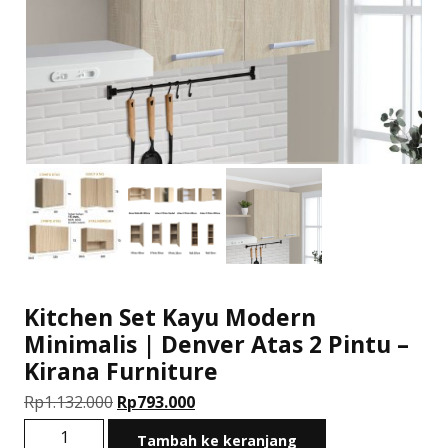
Kitchen Set Kayu Modern
Minimalis | Denver Atas 2 Pintu –
Kirana Furniture
Harga
Harga
Rp
1.132.000
Rp
793.000
aslinya
saat
Kuantitas
Tambah ke keranjang