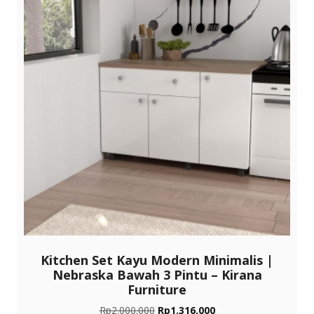
Kitchen Set Kayu Modern Minimalis |
Nebraska Bawah 3 Pintu – Kirana
Furniture
Harga
Harga
Rp
2.000.000
Rp
1.316.000