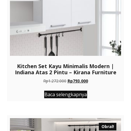
Kitchen Set Kayu Minimalis Modern |
Indiana Atas 2 Pintu – Kirana Furniture
Harga
Harga
Rp
1.272.000
Rp
793.000
aslinya
saat
adalah:
ini
Baca selengkapnya
Rp1.272.000.
adalah:
Rp793.000.
Obral!