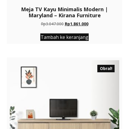
Meja TV Kayu Minimalis Modern |
Maryland – Kirana Furniture
Harga
Harga
Rp
3.047.000
Rp
1.861.000
aslinya
saat
adalah:
ini
Tambah ke keranjang
Rp3.047.000.
adalah:
Rp1.861.000.
Obral!