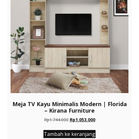
Meja TV Kayu Minimalis Modern | Florida
– Kirana Furniture
Harga
Harga
Rp
1.744.000
Rp
1.053.000
aslinya
saat
adalah:
ini
Tambah ke keranjang
Rp1.744.000.
adalah: