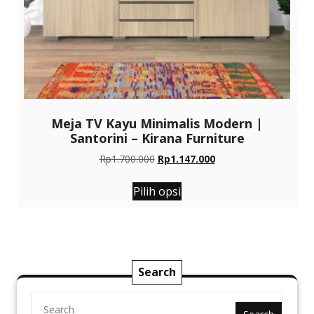
Meja TV Kayu Minimalis Modern |
Santorini – Kirana Furniture
Harga
Harga
Rp
1.700.000
Rp
1.147.000
aslinya
saat
Produk
adalah:
ini
Pilih opsi
ini
Rp1.700.000.
adalah:
memiliki
Rp1.147.000.
beberapa
varian.
Pilihan
Search
ini
dapat
diambil