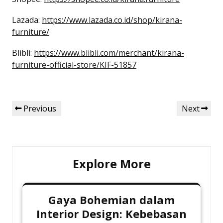
Lazada:
https://www.lazada.co.id/shop/kirana-
furniture/
Blibli:
https://www.blibli.com/merchant/kirana-
furniture-official-store/KIF-51857
Navigasi
Previous
Next
Previous
Next
pos
Post
Post
Explore More
Gaya Bohemian dalam
Interior Design: Kebebasan