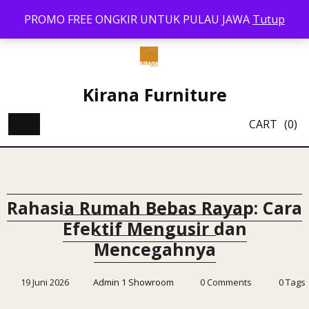
Skip
PROMO FREE ONGKIR UNTUK PULAU JAWA
Tutup
to
content
Kirana Furniture
CART
(0)
Rahasia Rumah Bebas Rayap: Cara
Efektif Mengusir dan
Mencegahnya
19 Juni 2026
Admin 1 Showroom
0 Comments
0 Tags